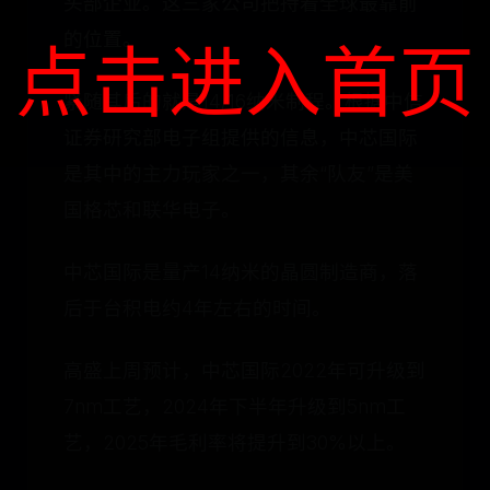
头部企业。这三家公司把持着全球最靠前
的位置。
点击进入首页
紧随其后的就是14/16纳米制程。根据中信
证券研究部电子组提供的信息，中芯国际
是其中的主力玩家之一，其余“队友”是美
国格芯和联华电子。
中芯国际是量产14纳米的晶圆制造商，落
后于台积电约4年左右的时间。
高盛上周预计，中芯国际2022年可升级到
7nm工艺，2024年下半年升级到5nm工
艺，2025年毛利率将提升到30%以上。