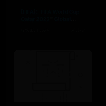
[FIFA]：FIFA World Cup
Qatar 2022™ Global
Engagement & Audience
🪐 365bet有app吗
🌠 06-27
Report (Detailed report)