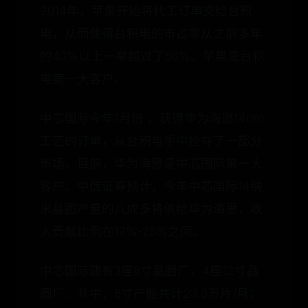
2014年，苹果开始将代工订单交给台积
电，从而使得台积电的市占率从之前多年
的40%以上一举超过了50%。苹果是台积
电第一大客户。
中芯国际今年1月份 ，获得华为海思14nm
工艺的订单，从台积电手中抢夺了一部分
市场。目前，华为海思是中芯国际第一大
客户。中信证券预计，今年中芯国际14纳
米晶圆产量的八成多将供给华为海思，收
入贡献比例在17%-25%之间。
中芯国际建有3座8寸晶圆厂，4座12寸晶
圆厂。其中，8寸产能共计23.3万片/月；