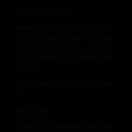
元将用于补充流动资金。
峥嵘发展20年，如今中芯国际站到新的历
史节点上，在追赶台积电等产业巨头的道
路上，也必须付出百倍汗水，方有望完成
国产芯片的突围，而这一过程注定是漫长
且艰难的。
来源 | 环球时报、cnbeta、IT时报、钛媒
体
编辑 | 法拉第
免责声明：本文系网络转载，版权归原作