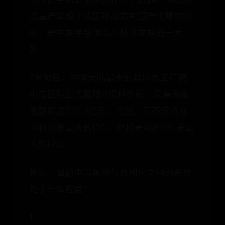
式量产实现了我国移动芯片国产化零的突
破，是中国半导体芯片技术发展的一大
步。
7月16日，中国大陆最大的晶圆代工厂商
中芯国际正式登陆A股科创板，募集资金
总额将达532.3亿元。由此，其不仅将成
为科创板最大的IPO，也将是A股10年来最
大的IPO。
那么，目前中芯国际与台积电之间的差异
处于什么程度？
1