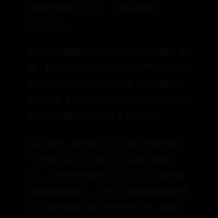
预估的衰退7%-9%，下调至衰退
11%-13%。
台积电还披露了5nm和3nm工艺的最新进
展。据悉5nm制程已经开始量产，受5G手
机和HPC应用驱动，5nm需求非常强劲，
预计今年下半年5nm制程增长强劲。2020
年5nm制程收入将贡献营收的8%。
与此同时，台积电上调了全年资本支出至
160亿美元至170亿美元，较此前增加了
6%，对比去年增长了13%-15%。台积电
总裁魏哲家表示，由于5G相关应用动能强
劲，将持续驱动半导体产业成长，预估今