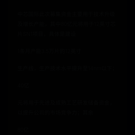
中芯国际此次募集资金主要用于技术升级
及增长产能，其中80亿元将用于12英寸芯
片SN1项目，具体是建设
1条月产能3.5万片的12英寸
生产线，生产技术水平提升至14nm以下；
40亿
元将用于先进及成熟工艺研发储备资金，
以提升公司的市场竞争力；其余
80亿