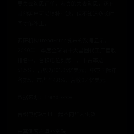
要失去海思订单，若真的失去海思，还有
其他客户可以填补空缺，但不知道多长时
间才能补上。
调研机构TrendForce发布的数据显示，
2020年二季度全球前十大晶圆代工厂营收
排名中，台积电位列第一，市占率达
51.5%，营收为101.05亿美元；中芯国际排
名第5，市占率4.8%，营收9.4亿美元。
数据来源：TrendForce
台积电称9月14日起不向华为供货
由其他客户填补空缺