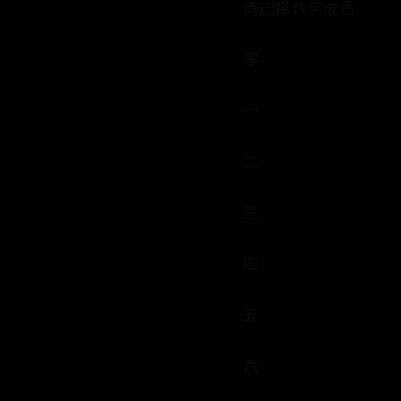
请选择数字成语
零
一
二
三
四
五
六