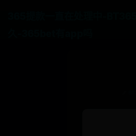
365提款一直在处理中-BT3
久-365bet有app吗
🌌
B