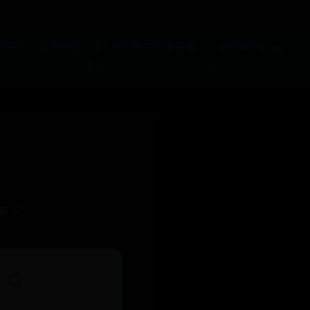
65提款一直在处理
BT365账户验证需要
365bet有app
多久
吗
💖 463