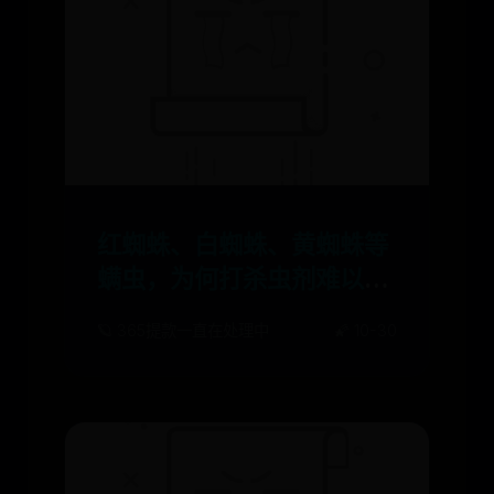
红蜘蛛、白蜘蛛、黄蜘蛛等
螨虫，为何打杀虫剂难以根
除？怎样才能杀死螨虫？
🪐 365提款一直在处理中
🌠 10-30