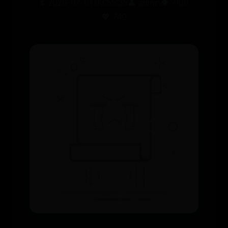
⏳ 2026-07-01 03:55:35
👤 admin
👁️ 7106
💖 749