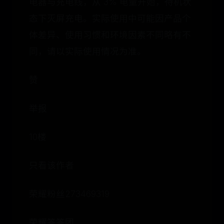
电器与充电线，从 3% 电量开始，待机状
态下灭屏充电。实际使用中可能因产品个
体差异、使用习惯和环境因素不同略有不
同，请以实际使用情况为准。
赞
举报
10楼
只看该作者
荣耀粉丝273469319
荣耀答答团