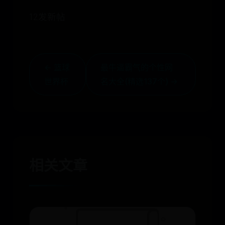
12发新帖
← 篮球
最牛逼霸气的个性网
世界杯
名大全(精选137个) →
相关文章