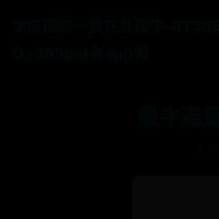
365提款一直在处理中-BT3
久-365bet有app吗
最牛逼霸
🌌
B