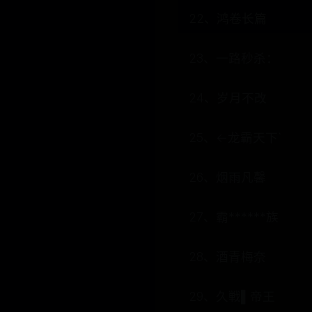
22、鸿卷长篇
23、一路秒杀：
24、岁月不改
25、←龙霸天下`
26、烟雨凡馨
27、霸******族
28、酒青梅奈
29、久戦▌帝王