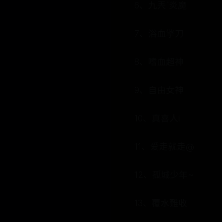
6、九兲ˋ炎魔
7、浴血擎刀
8、嗜血超神
9、自由女神
10、真喜人i
11、爱走就走@
12、孤城少年~
13、覆水難收