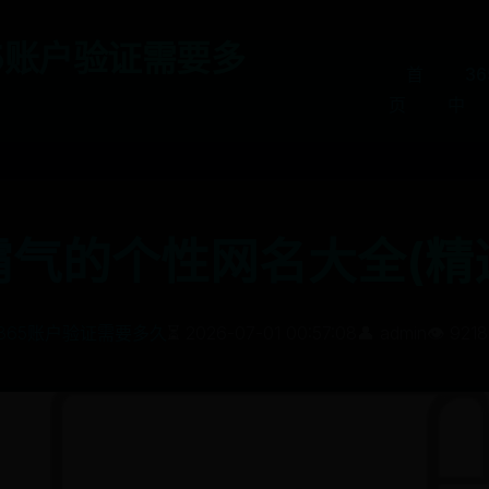
65账户验证需要多
首
3
页
中
气的个性网名大全(精选
T365账户验证需要多久
⏳ 2026-07-01 00:57:08
👤 admin
👁️ 9218