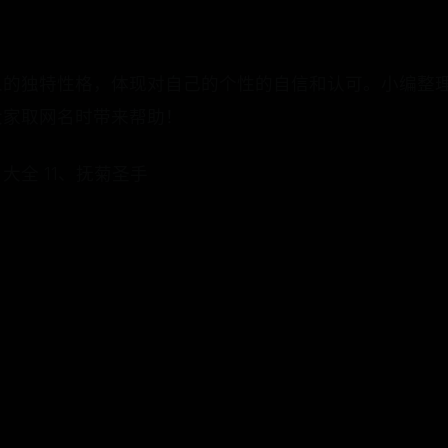
人的独特性格，体现对自己的个性的自信和认可。小编整
大家取网名时带来帮助！
大全 11、抚菊圣手