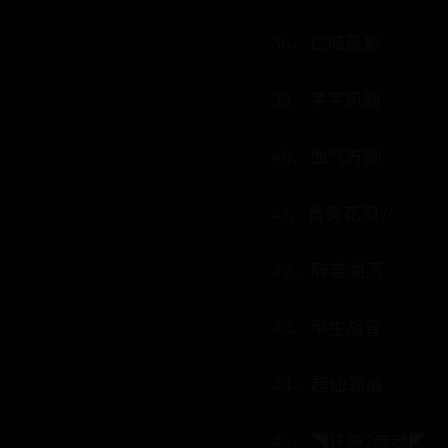
38、亡城孤影
39、芊芊风韵
40、血气方刚
41、青瓷花羽〃
42、醉袭湘酒
43、半生战骨
44、超仙领袖
45、◥狂神?赤魂◤