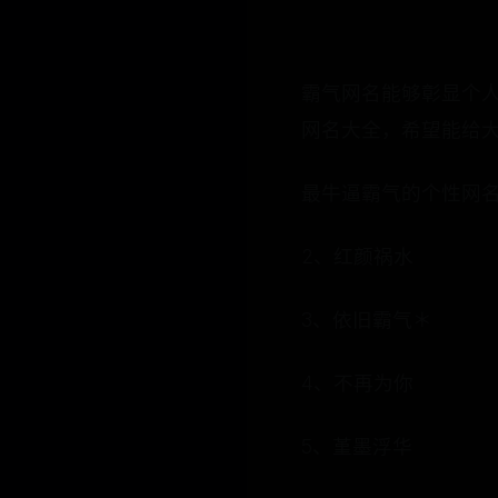
霸气网名能够彰显个
网名大全，希望能给
最牛逼霸气的个性网名
2、红颜祸水
3、依旧霸气＊
4、不再为你
5、堇墨浮华