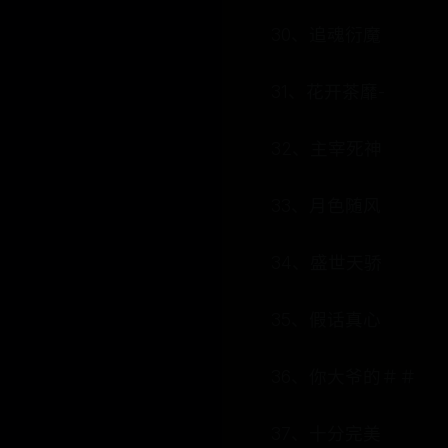
30、追魂衍魔
31、花开茶靡-
32、主宰死神
33、月色随风
34、盛世天骄
35、假话真心
36、你大爷的＃＃
37、十分完美