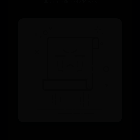
👤 admin
👁️ 7742
💖 873