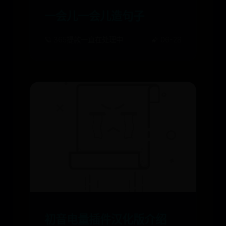
一会儿一会儿造句子
🪐 365提款一直在处理中
🌠 06-28
初音电量插件汉化版介绍