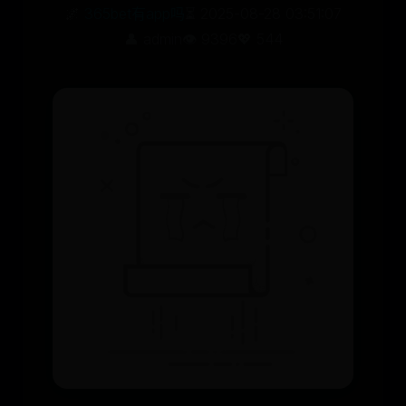
🌌
365bet有app吗
⏳ 2025-08-28 03:51:07
👤 admin
👁️ 9396
💖 544