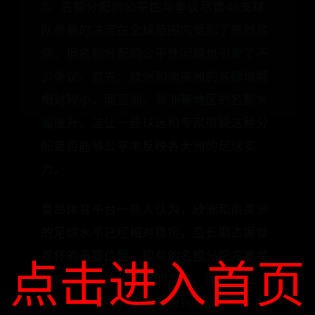
3、名额分配的公平性与争议尽管48支球
队参赛的决定在全球范围内受到了热烈欢
迎，但名额分配的公平性问题也引发了不
少争议。首先，欧洲和南美洲的名额增幅
相对较小，而亚洲、非洲等地区的名额大
幅提升，这让一些球迷和专家质疑这种分
配是否能够公平地反映各大洲的足球实
力。
意昂体育平台一些人认为，欧洲和南美洲
的足球水平已经相对稳定，且长期占据世
界杯的重要位置，现有的名额分配方案并
点击进入首页
未充分体现这些地区的贡献。而对于亚
洲、非洲和中北美洲等新兴足球市场，尽