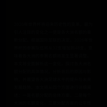
2026年世界杯将迎来历史性的变革，最为
引人注目的变化之一便是各大洲名额的重
新分配。根据国际足联的决定，2026年世
界杯的参赛队伍将从32支增加到48支，意
味着各大洲的参赛名额将发生显著调整。
本文将全面解析这一变化，探讨各大洲名
额分配的具体情况，分析背后的原因与影
响，并展望各大洲足球水平的提升与未来
发展趋势。本文将从四个方面进行详细阐
述：一是名额分配的总体方案，二是每个
大洲的名额变化，三是分配方案的公平性