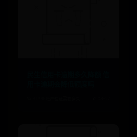
民生信用卡逾期多久降额 信
用卡逾期会降低额度吗
🪐 BT365账户验证需要多久
🌠 08-27