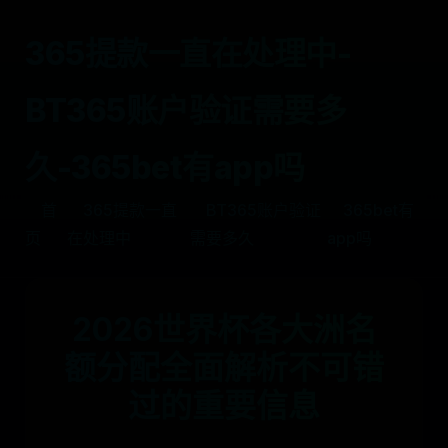
365提款一直在处理中-
BT365账户验证需要多
久-365bet有app吗
首
365提款一直
BT365账户验证
365bet有
页
在处理中
需要多久
app吗
2026世界杯各大洲名
额分配全面解析不可错
过的重要信息