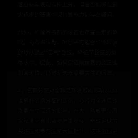
管近些年表现有所上升，但是否能够在更
大规模的赛事中保持竞争力仍存在疑问。
此外，附加赛名额的设置也存在一定的争
议。有观点认为，附加赛可能会导致较弱
的球队通过“运气”晋级，降低了比赛的整
体水平。因此，如何保证附加赛的公正性
和合理性，仍然是未来需要关注的问题。
4、名额分配对全球足球发展的影响2026
世界杯名额分配的变化，必将对全球足球
发展产生深远的影响。首先，随着更多国
家和地区有机会参与世界杯，全球足球的
关注度和参与度将大幅提升。这将激励更