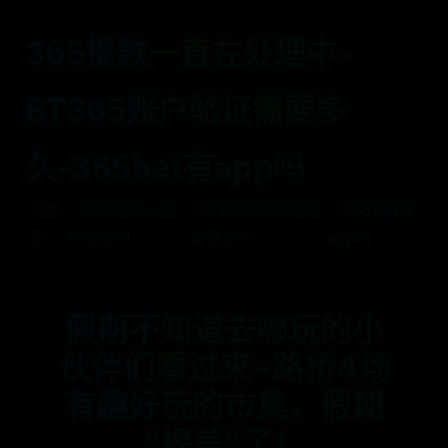
365提款一直在处理中-
BT365账户验证需要多
久-365bet有app吗
首
365提款一直
BT365账户验证
365bet有
页
在处理中
需要多久
app吗
假期不知道去哪玩的小
伙伴们看过来~路桥4场
有趣好玩的市集，假期
“揭盖”了！