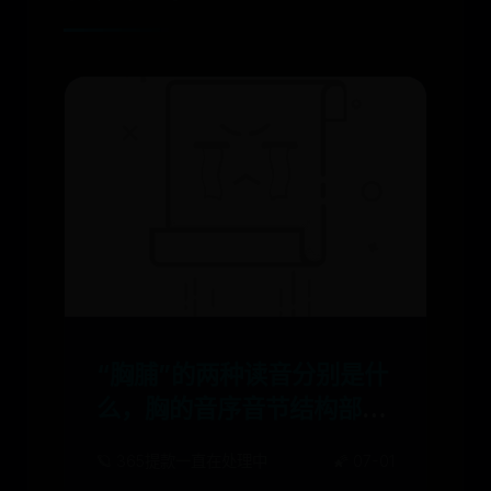
“胸脯”的两种读音分别是什
么，胸的音序音节结构部首
是什么
🪐 365提款一直在处理中
🌠 07-01