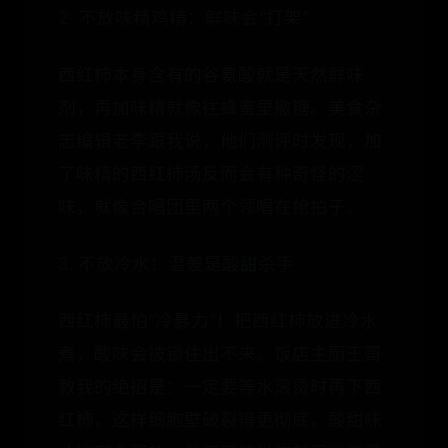
2. 不放味精鸡精：鲜味会“打架”
西红柿本身含有的谷氨酸就是天然鲜味
剂，再加味精就像往蜂蜜里撒糖。美食杂
志编辑老李跟我说，他们测评时发现，加
了味精的西红柿汤反而会有种奇怪的涩
味，就像合唱团里两个领唱在抢拍子。
3. 不放冷水：温差是酸甜杀手
西红柿最怕“冷暴力”！把西红柿放进冷水
煮，酸味会被锁住出不来。饭店主厨王哥
教我的绝招是：一定要等水滚烫时再下西
红柿，这样细胞壁破裂得更彻底，酸甜味