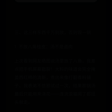
三、这三样东西千万别放，否则毁一锅
1. 不放八角桂皮：汤不是卤肉
上次看到网友晒图说汤里放了八角，我差
点把手机屏幕戳裂！大料的味道会完全掩
盖西红柿的清新，煮出来像打翻香料铺
子。我表弟不信邪试过一次，结果那锅汤
最后只能用来浇花——连流浪猫闻了都扭
头就走。