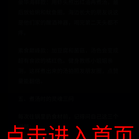
豪华海鲜款：用虾头熬出红油再煮汤，最
后放蛤蜊和鱿鱼圈。海边长大的朋友说这
是他们家的醒酒神器，喝完第二天头都不
疼。
素食巅峰款：加豆腐和菌菇，汤色会变成
超有食欲的橘红色。健身教练小姐姐亲
测，这样煮出来的汤拍照发朋友圈，点赞
量能翻倍。
五、煮汤时的灵魂三问
每次往锅里扔食材前，记得问自己这三个
点击进入首页
问题：