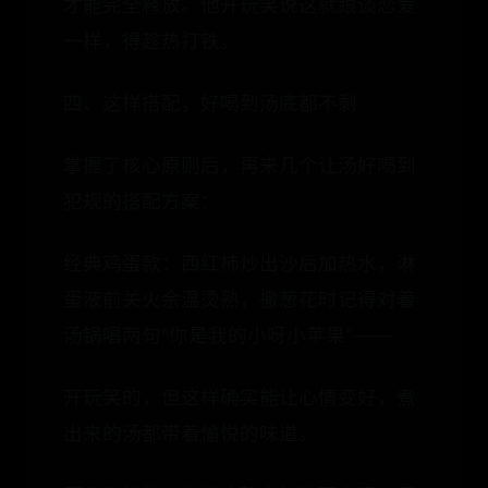
才能完全释放。他开玩笑说这就跟谈恋爱
一样，得趁热打铁。
四、这样搭配，好喝到汤底都不剩
掌握了核心原则后，再来几个让汤好喝到
犯规的搭配方案：
经典鸡蛋款：西红柿炒出沙后加热水，淋
蛋液前关火余温烫熟，撒葱花时记得对着
汤锅唱两句“你是我的小呀小苹果”——
开玩笑的，但这样确实能让心情变好，煮
出来的汤都带着愉悦的味道。