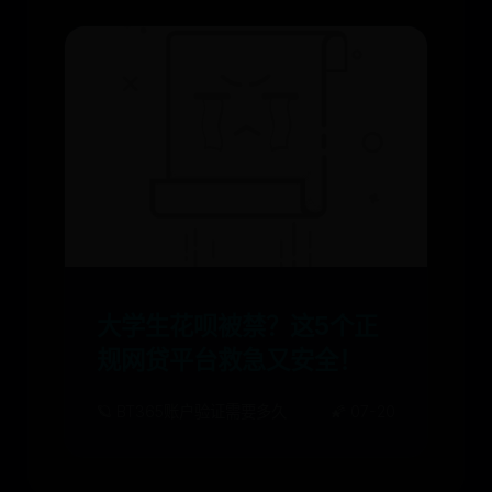
大学生花呗被禁？这5个正
规网贷平台救急又安全！
🪐 BT365账户验证需要多久
🌠 07-20