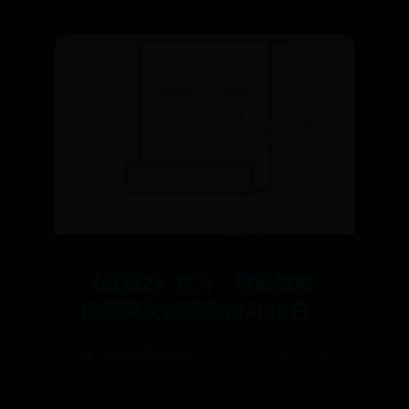
《战狼2》官方：电影放映
密钥再次延期至10月28日
🪐 365bet有app吗
🌠 07-15