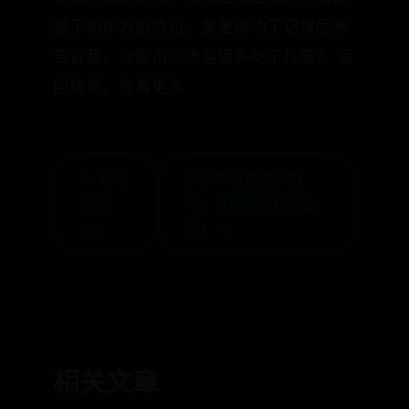
报了新东方厨师班。要是成功了记得回来
告诉我，你家用这汤泡饭多吃了几碗？ 返
回搜狐，查看更多
← 寒毒
快手如何更改手机
是什
号，详细教程轻松上
么？
手！ →
相关文章