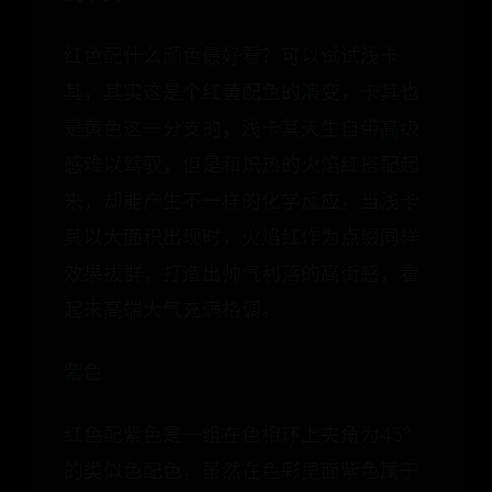
红色配什么颜色最好看？可以试试浅卡
其，其实这是个红黄配色的演变，卡其也
是黄色这一分支的，浅卡其天生自带高级
感难以驾驭，但是和炽热的火焰红搭配起
来，却能产生不一样的化学反应，当浅卡
其以大面积出现时，火焰红作为点缀同样
效果拔群，打造出帅气利落的高街感，看
起来高端大气充满格调。
紫色
红色配紫色是一组在色相环上夹角为45°
的类似色配色，虽然在色彩里面紫色属于