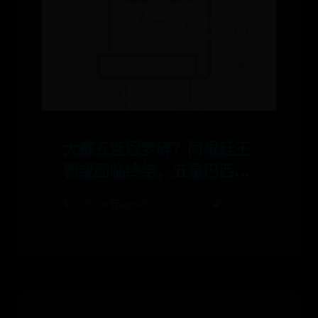
大赛五连冠梦碎？阿根廷王
朝或面临终结，五星巴西逆
袭在望
🪐 365bet有app吗
🌠 06-30