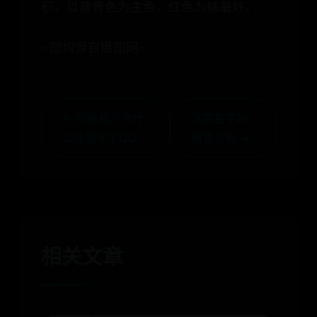
积，以藏青色为主色，红色为辅最好。
~图均源自摄图网~​​​​
← 问新用户为什
沐宸名字的
么注册不了QQ
寓意分析 →
相关文章