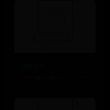
走进苏宁
🪐 BT365账户验证需要多久
🌠 08-15