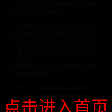
既然肢体和生殖口的位置已定，那交配姿
势就要动物自己发挥了。
大多数使用后入式交配的动物都有一个比
较明显的躯干和相对来说比较僵硬的四
肢。就拿人类最喜欢使用的传教士体位
（面对面）来说，对动物就十分不友好。
倭猩猩是除了人类之外为数不多使用面对
面姿势交配的动物
想象一下，把四肢相对僵硬的动物翻过
来，他们的四肢一般都会直挺挺的杵在
点击进入首页
那，要交配的动物甚至根本无法使让彼此