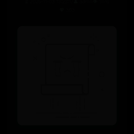
⏳ 2025-11-03 13:22:17
👤 admin
👁️ 3176
💖 363