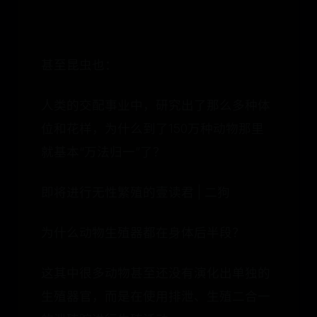
甚至昆虫也：
人类的交配事业中，研究出了那么多种体
位和花样，为什么到了150万种动物那里
就基本“万法归一”了？
即将进行无性繁殖的壹读君 | 二狗
为什么动物生殖器都在身体后半段？
这其中很多动物甚至还没有演化出单独的
生殖器官，而是在使用排泄、生殖二合一