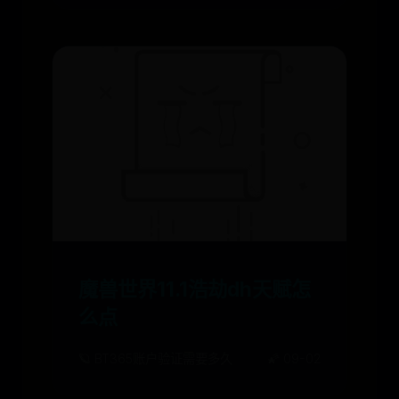
魔兽世界11.1浩劫dh天赋怎
么点
🪐 BT365账户验证需要多久
🌠 09-02