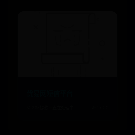
优易网短信平台
🪐 365提款一直在处理中
🌠 10-30