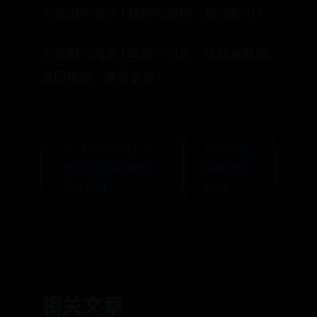
点击图片阅读 | 植物和动物，能交配吗？
点击图片阅读 | 网贷一时爽，还钱火葬场
返回搜狐，查看更多
← 【严寒觱篥】的
大乐透开
意思及全诗出处和
奖哪里兑
翻译赏析
换 →
相关文章