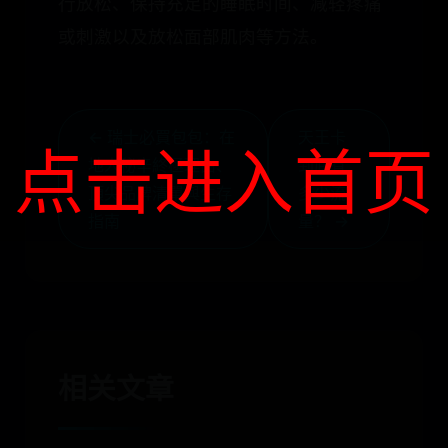
行放松、保持充足的睡眠时间、减轻疼痛
或刺激以及放松面部肌肉等方法。
← 瑞士必買包包：在
天王卡
点击进入首页
地人秘辛終極理由、
到底有
頂尖品牌清單與生存
多少流
指南
量？ →
相关文章