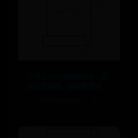
手机Android挂载USB，解
决连接难题，解锁数据传输
新姿势
🪐 BT365账户验证需要多久
🌠 08-03