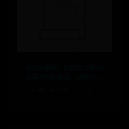
日本没拿奖！佐藤淑乃得34
分成中国新挑战，巴西六届
世锦赛获奖
🪐 365提款一直在处理中
🌠 10-25