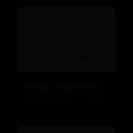
特种兵之火凤凰有多少集
🪐 365提款一直在处理中
🌠 06-28