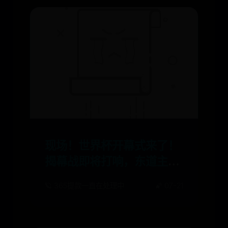
现场！世界杯开幕式来了！
揭幕战即将打响，东道主首
战不败“铁律”会被打破？
🪐 365提款一直在处理中
🌠 07-21