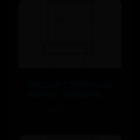
英格兰公布了世界杯26人的
球衣号码，其中凯恩9号...
🪐 365bet有app吗
🌠 07-06