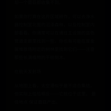
却一个蘑菇都收集不到。
如果你打算在这片区域耕作，可以去净水
器控制室北面的沼泽森林，以及控制室内
部看看。你通常可以在通往主设施的蓝色
管道走廊里找到一些。你也有可能在废金
属堆放场附近的树林里找到它们——注意
那些长满植物的干枯倒木。
在航天发射场
从地图上看，太空港似乎最不适合集结。
但实际上恰恰相反——它就位于这里。 最
佳地点 保证蘑菇产出。