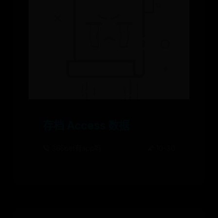
存档 Access 数据
🪐 365bet有app吗
🌠 10-30