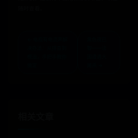
随时查看。
← 电视有电流声解
黑色夜巴
决办法：从排查到
黎——法
根治，手把手教你
国遭遇大
搞定
屠杀 →
相关文章