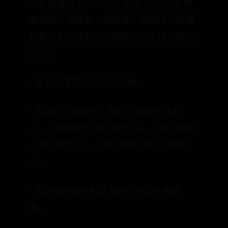
队长创建名剑队后，可通过“名剑大会”界
面或在人物目标下拉菜单中邀请自己值得
依靠、实力强劲的江湖知己加入自己的名
剑队。
· 要加入成员必须达到80级。
· 名剑队人数有限，超过上限将无法加
入，2对2模式人数上限为3人，3对3模式
人数上限为5人，5对5模式人数上限为8
人。
· 名剑队的队长和队员必须在同一服务
器。