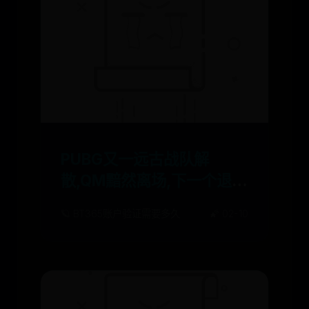
PUBG又一远古战队解
散,QM黯然离场,下一个退出
的会是谁?
🪐 BT365账户验证需要多久
🌠 02-10