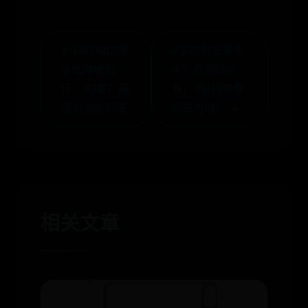
← 网红模仿歌
e贷款到账要多
手杨坤被起
久？急用钱必
诉：天塌了 赔
看，3分钟搞懂
偿与道歉风波
到账时间！ →
相关文章