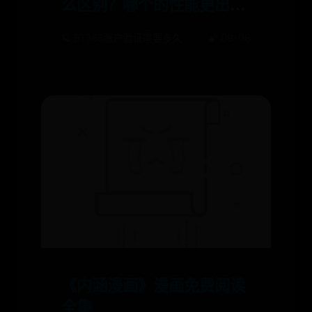
么区别？哪个的性能更出
色？
🪐 BT365账户验证需要多久
🌠 09-08
《内涵漫画》漫画免费阅读
全集