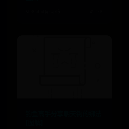
🪐 365bet有app吗
🌠 11-16
钓鱼高手分享朝天钩的绑法
[图解]