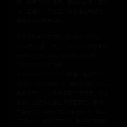
畅，采用三厢车造型，提供彩晶黑、摩登
灰、晶耀白、月光蓝、炽热橙五种颜色，
整体风格偏向年轻化。
空间与实用性车型长×宽×高轴距轩逸
2024款 改款二 经典 1.6L XE CVT舒适版
4631×1760×15032700思域 2025款
180TURBO CVT智趣
4685×1802×14152735轩逸：车身尺寸
4631×1760×1503mm，轴距2700mm，后
备厢容积510L，适合家庭日常使用，空间
宽敞，但后排头部空间略显局促。思域：
车身尺寸为4685×1802×1415mm，轴距
2735mm，提供5座布局，后排头部和腿