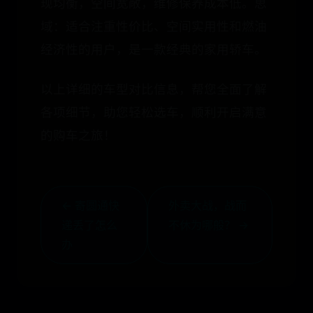
现均衡，空间宽敞，维修保养成本低。思
域：适合注重性价比、空间实用性和燃油
经济性的用户，是一款经典的家用轿车。
以上详细的车型对比信息，帮您全面了解
各项细节，助您轻松选车，顺利开启满意
的购车之旅！
← 寄圆通快
外卖大战，战而
递丢了怎么
不休为哪般？ →
办