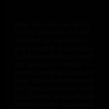
霍去病，出生于公元前140年，逝世于公
元前117年，是西汉时期的一位杰出将领，
享有民族英雄之誉。他是汉武帝的侄子，
曾为扩大汉帝国疆域、捍卫北方边疆的安
全以及维护帝国的和平作出了不可磨灭的
贡献。 霍去病出身于一个军官世家，从小
便展现出过人的军事才能，尤其擅长马术
和射箭。这些技能经过多年的不断磨练和
提升，在多次北方的战场上得到了充分的
验证。在那个时期，汉王朝的北方边疆常
常遭到游牧民族的侵扰，而霍去病的精湛