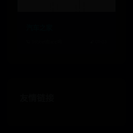
汽车之家
🪐 365bet有app吗
🌠 01-03
友情链接