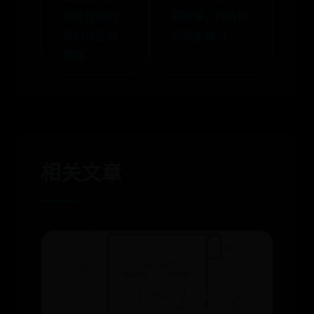
污染背后的
提现快，碎片时
真相与应对
间就能赚 →
策略
相关文章