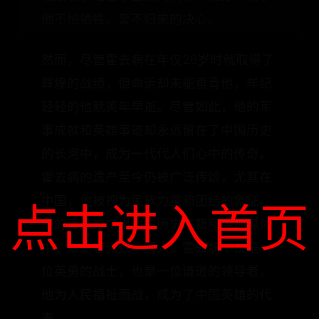
他不怕牺牲、誓不归来的决心。
然而，尽管霍去病在年仅26岁时就取得了
辉煌的战绩，但命运却未能垂青他，年纪
轻轻的他就英年早逝。尽管如此，他的军
事成就和英雄事迹却永远留在了中国历史
的长河中，成为一代代人们心中的传奇。
霍去病的遗产至今仍被广泛传颂，尤其在
中国，他被视为民族力量和团结的象征。
点击进入首页
他的事迹常常出现在历史书籍和各种媒体
中，激励着无数中国人。霍去病不仅是一
位英勇的战士，也是一位谦逊的领导者，
他为人民福祉而战，成为了中国英雄的代
表。