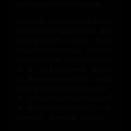
技艺为他在战斗中带来了巨大的优势。
公元前119年，汉武帝决定派遣霍去病前往
讨伐长期骚扰北方边疆的匈奴部落。霍去
病率领着一支超过一万人的军队，在一场
关键战役中成功击败了匈奴，并凭借胜利
封锁了匈奴的退路，完成了封狼居胥的壮
举，这一战让霍去病名声大噪。 战斗结束
后，匈奴的首领被俘并带回长安，匈奴部
落也不得不承认汉帝国的强大并向其进
贡。这场胜利不仅使汉帝国的版图得到扩
展，还在汉帝国与匈奴之间建立了一个有
效的缓冲区，极大地保障了北方的安宁。